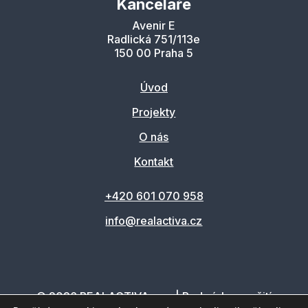
Kanceláře
Avenir E
Radlická 751/113e
150 00 Praha 5
Úvod
Projekty
O nás
Kontakt
+420 601 070 958
info@realactiva.cz
© 2026 REALACTIVA, a.s. |
Podmínky použití