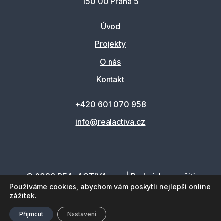
150 00 Praha 5
Úvod
Projekty
O nás
Kontakt
+420 601 070 958
info@realactiva.cz
© 2026 REALACTIVA, a.s. |
Podmínky použití
webu
|
Ochrana osobních údajů
Používáme cookies, abychom vám poskytli nejlepší online
zážitek.
Přijmout
Nastavení